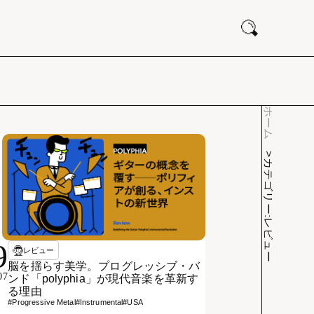
ホーム
カテゴリー:レビュー
9
レビュー
脳を揺らす美学。プログレッシブ・バ
07
ンド「polyphia」が現代音楽を革新す
る理由
#Progressive Metal
#Instrumental
#USA