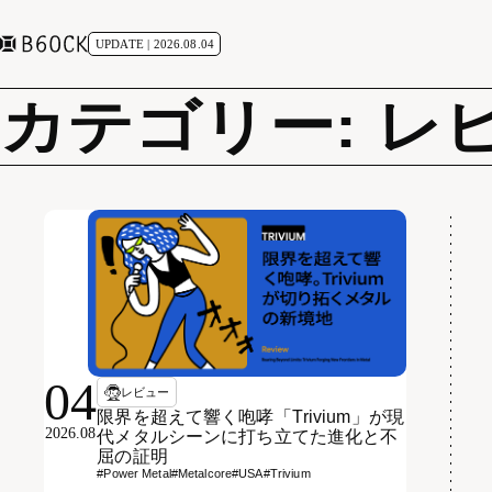
UPDATE | 2026.08.04
カテゴリー: レ
04
レビュー
限界を超えて響く咆哮「Trivium」が現
2026.08
代メタルシーンに打ち立てた進化と不
屈の証明
#Power Metal
#Metalcore
#USA
#Trivium