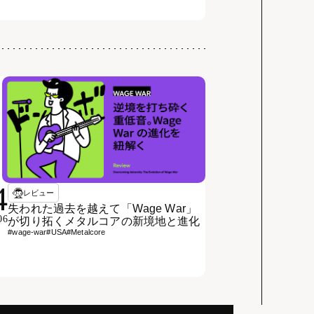
4
レビュー
失われた過去を越えて「Wage War」
06
が切り拓くメタルコアの新境地と進化
#wage-war
#USA
#Metalcore