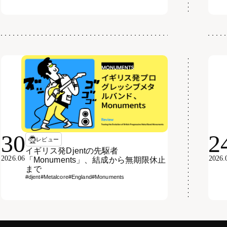
30
2
レビュー
イギリス発Djentの先駆者
2026.06
2026.
「Monuments」、結成から無期限休止
まで
#djent
#Metalcore
#England
#Monuments