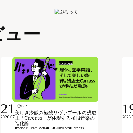
ビュー
21
1
レビュー
美しき冷徹の極致リヴァプールの残虐
2026.07
2026.
王「Carcass」が体現する極限音楽の
進化論
#Melodic Death Metal
#UK
#Grindcore
#Carcass