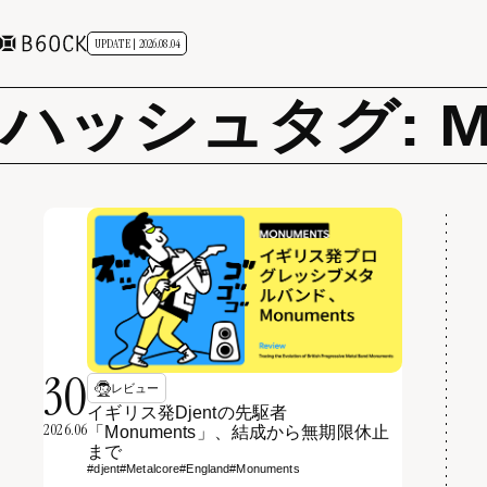
UPDATE | 2026.08.04
ハッシュタグ: Mo
30
レビュー
イギリス発Djentの先駆者
2026.06
「Monuments」、結成から無期限休止
まで
#djent
#Metalcore
#England
#Monuments