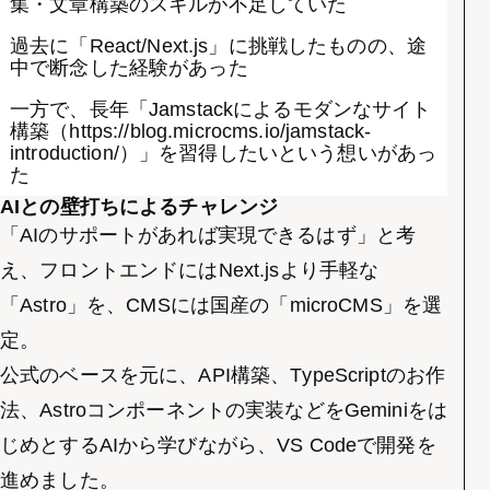
集・文章構築のスキルが不足していた
過去に「React/Next.js」に挑戦したものの、途
中で断念した経験があった
一方で、長年「Jamstackによるモダンなサイト
構築（
https://blog.microcms.io/jamstack-
introduction/
）」を習得したいという想いがあっ
た
AIとの壁打ちによるチャレンジ
「AIのサポートがあれば実現できるはず」と考
え、フロントエンドにはNext.jsより手軽な
「Astro」を、CMSには国産の「microCMS」を選
定。
公式のベースを元に、API構築、TypeScriptのお作
法、Astroコンポーネントの実装などをGeminiをは
じめとするAIから学びながら、VS Codeで開発を
進めました。