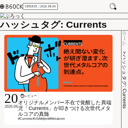
UPDATE | 2026.08.04
ハッシュタグ: Currents
ホーム
ハッシュタグ: Currents
20
レビュー
オリジナルメンバー不在で覚醒した異端
2026.06
児「Currents」が叩きつける次世代メタ
ルコアの真髄
#Currents
#USA
#djent
#Metalcore